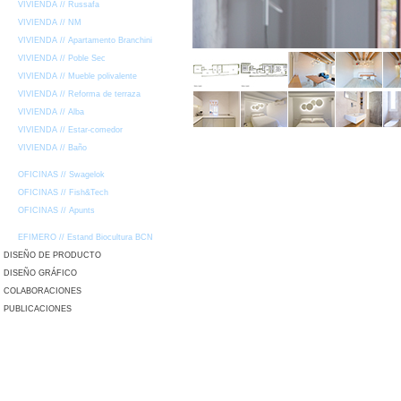
VIVIENDA // Russafa
VIVIENDA // NM
VIVIENDA // Apartamento Branchini
VIVIENDA // Poble Sec
VIVIENDA // Mueble polivalente
VIVIENDA // Reforma de terraza
VIVIENDA // Alba
VIVIENDA // Estar-comedor
VIVIENDA // Baño
OFICINAS // Swagelok
OFICINAS // Fish&Tech
OFICINAS // Apunts
EFIMERO // Estand Biocultura BCN
DISEÑO DE PRODUCTO
DISEÑO GRÁFICO
COLABORACIONES
PUBLICACIONES