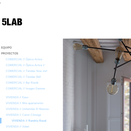
,
EQUIPO
PROYECTOS
COMERCIAL // Óptica Activa
COMERCIAL // Óptica Activa 2
COMERCIAL // Tiendas Now me!
COMERCIAL // Tiendas Bell
COMERCIAL // Bar Rüstik
COMERCIAL // Imagen Danone
VIVIENDA // Easo
VIVIENDA // Mini apartamento
VIVIENDA // Unifamiliar El Masnou
VIVIENDA // Carrer Còrsega
VIVIENDA // Rambla Raval
VIVIENDA // Volart