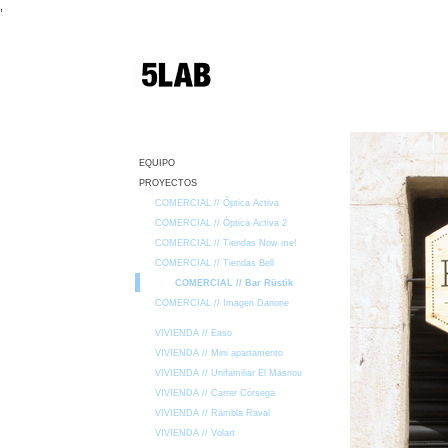
,
EQUIPO
PROYECTOS
COMERCIAL // Óptica Activa
COMERCIAL // Óptica Activa 2
COMERCIAL // Tiendas Now me!
COMERCIAL // Tiendas Bell
COMERCIAL // Bar Rüstik
COMERCIAL // Imagen Danone
VIVIENDA // Easo
VIVIENDA // Mini apartamento
VIVIENDA // Unifamiliar El Masnou
VIVIENDA // Carrer Còrsega
VIVIENDA // Rambla Raval
VIVIENDA // Volart