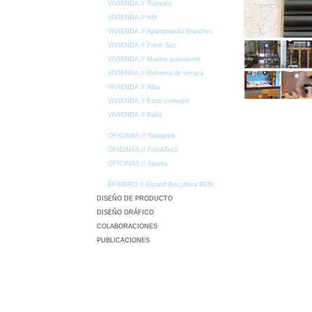
VIVIENDA // Russafa
VIVIENDA // NM
VIVIENDA // Apartamento Branchini
VIVIENDA // Poble Sec
VIVIENDA // Mueble polivalente
VIVIENDA // Reforma de terraza
VIVIENDA // Alba
VIVIENDA // Estar-comedor
VIVIENDA // Baño
OFICINAS // Swagelok
OFICINAS // Fish&Tech
OFICINAS // Apunts
EFIMERO // Estand Biocultura BCN
DISEÑO DE PRODUCTO
DISEÑO GRÁFICO
COLABORACIONES
PUBLICACIONES