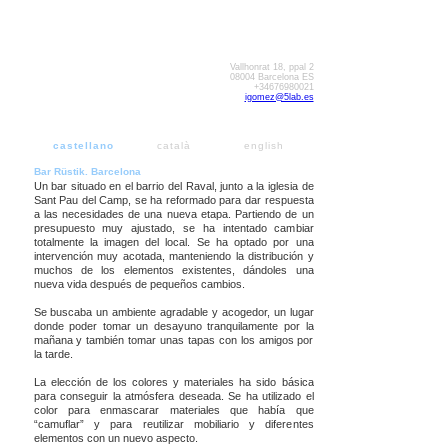
Vallhonrat 18, ppal 2
08004 Barcelona ES
+34676980021
igomez@5lab.es
castellano
català
english
Bar Rüstik. Barcelona
Un bar situado en el barrio del Raval, junto a la iglesia de
Sant Pau del Camp, se ha reformado para dar respuesta
a las necesidades de una nueva etapa. Partiendo de un
presupuesto muy ajustado, se ha intentado cambiar
totalmente la imagen del local. Se ha optado por una
intervención muy acotada, manteniendo la distribución y
muchos de los elementos existentes, dándoles una
nueva vida después de pequeños cambios.
Se buscaba un ambiente agradable y acogedor, un lugar
donde poder tomar un desayuno tranquilamente por la
mañana y también tomar unas tapas con los amigos por
la tarde.
La elección de los colores y materiales ha sido básica
para conseguir la atmósfera deseada. Se ha utilizado el
color para enmascarar materiales que había que
“camuflar” y para reutilizar mobiliario y diferentes
elementos con un nuevo aspecto.