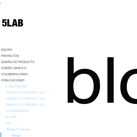
,
EQUIPO
PROYECTOS
DISEÑO DE PRODUCTO
DISEÑO GRÁFICO
COLABORACIONES
PUBLICACIONES
CASA VIVA 259
PROYECTO CONTRACT 141
PROYECTO CONTRACT 135
PROYECTO CONTRACT 112
LA VANGUARDIA
EL PAÍS
IDL
Design & Dialogue
Blogs