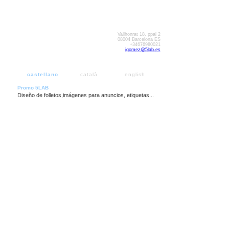
Vallhonrat 18, ppal 2
08004 Barcelona ES
+34676980021
igomez@5lab.es
castellano
català
english
Promo 5LAB
Diseño de folletos,imágenes para anuncios, etiquetas...