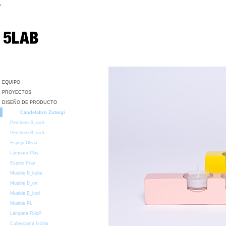
,
EQUIPO
PROYECTOS
DISEÑO DE PRODUCTO
Candelabro Zutargi
Perchero S_rack
Perchero B_rack
Espejo Olivia
Lámpara Play
Espejo Pray
Mueble B_kube
Mueble B_on
Mueble B_kod
Mueble PL
Lámpara RobP
Cubrecama Ischia