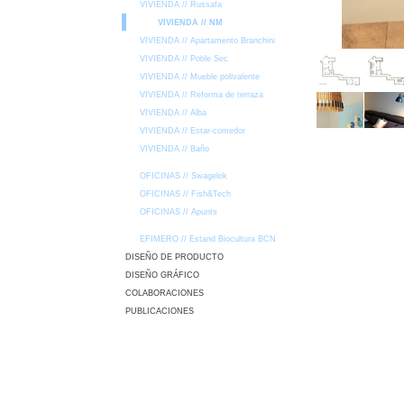
VIVIENDA // Russafa
VIVIENDA // NM
VIVIENDA // Apartamento Branchini
VIVIENDA // Poble Sec
VIVIENDA // Mueble polivalente
VIVIENDA // Reforma de terraza
VIVIENDA // Alba
VIVIENDA // Estar-comedor
VIVIENDA // Baño
OFICINAS // Swagelok
OFICINAS // Fish&Tech
OFICINAS // Apunts
EFIMERO // Estand Biocultura BCN
DISEÑO DE PRODUCTO
DISEÑO GRÁFICO
COLABORACIONES
PUBLICACIONES