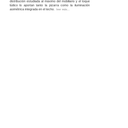
distribución estudiada al máximo del mobiliario y el toque
lúdico lo aportan tanto la pizarra como la iluminación
asimétrica integrada en el techo.
leer más...
El estar-comedor es un espacio neutro al que se añaden
detalles de colores como la mesa, las sillas catalanas y
los cuadros e ilustraciones. La iluminación regulable
permite diferentes escenas y crea distintos ambientes,
adaptándose a las necesidades de cada momento.
El elemento común que recoge el estar y comedor es el
mueble de madera de mukali. Este mueble da servicio a
los diferentes usos del espacio. Los paneles correderos
permiten mostrar u ocultar diferentes partes del mueble,
así como cerrar completamente los huecos que
comunican con la terraza.
El aseo y el baño se unen en un único espacio, un baño
de dimensiones más generosas que nos permite disfrutar
de los momentos de aseo y se convierte en una zona
con entidad propia. La pieza protagonista es el banco de
roble que recoge el lavamanos y que sirve de banco para
la amplia ducha.
Los dos dormitorios se unen en uno único con un gran
vestidor. Se diseñan tanto los muebles empotrados