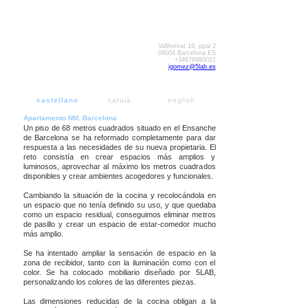
Vallhonrat 18, ppal 2
08004 Barcelona ES
+34676980021
igomez@5lab.es
castellano
català
english
Apartamento NM. Barcelona
Un piso de 68 metros cuadrados situado en el Ensanche
de Barcelona se ha reformado completamente para dar
respuesta a las necesidades de su nueva propietaria. El
reto consistía en crear espacios más amplios y
luminosos, aprovechar al máximo los metros cuadrados
disponibles y crear ambientes acogedores y funcionales.
Cambiando la situación de la cocina y recolocándola en
un espacio que no tenía definido su uso, y que quedaba
como un espacio residual, conseguimos eliminar metros
de pasillo y crear un espacio de estar-comedor mucho
más amplio.
Se ha intentado ampliar la sensación de espacio en la
zona de recibidor, tanto con la iluminación como con el
color. Se ha colocado mobiliario diseñado por 5LAB,
personalizando los colores de las diferentes piezas.
Las dimensiones reducidas de la cocina obligan a la