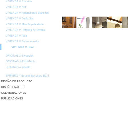
VIVIENDA // Russafa
VIVIENDA // NM
VIVIENDA // Apartamento Branchini
VIVIENDA // Poble Sec
VIVIENDA // Mueble polivalente
VIVIENDA // Reforma de terraza
VIVIENDA // Alba
VIVIENDA // Estar-comedor
VIVIENDA // Baño
OFICINAS // Swagelok
OFICINAS // Fish&Tech
OFICINAS // Apunts
EFIMERO // Estand Biocultura BCN
DISEÑO DE PRODUCTO
DISEÑO GRÁFICO
COLABORACIONES
PUBLICACIONES