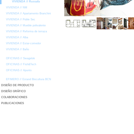
VIVIENDA // Russafa
VIVIENDA // NM
VIVIENDA // Apartamento Branchini
VIVIENDA // Poble Sec
VIVIENDA // Mueble polivalente
VIVIENDA // Reforma de terraza
VIVIENDA // Alba
VIVIENDA // Estar-comedor
VIVIENDA // Baño
OFICINAS // Swagelok
OFICINAS // Fish&Tech
OFICINAS // Apunts
EFIMERO // Estand Biocultura BCN
DISEÑO DE PRODUCTO
DISEÑO GRÁFICO
COLABORACIONES
PUBLICACIONES