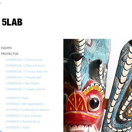
,
EQUIPO
PROYECTOS
COMERCIAL // Óptica Activa
COMERCIAL // Óptica Activa 2
COMERCIAL // Tiendas Now me!
COMERCIAL // Tiendas Bell
COMERCIAL // Bar Rüstik
COMERCIAL // Imagen Danone
VIVIENDA // Easo
VIVIENDA // Mini apartamento
VIVIENDA // Unifamiliar El Masnou
VIVIENDA // Carrer Còrsega
VIVIENDA // Rambla Raval
VIVIENDA // Volart