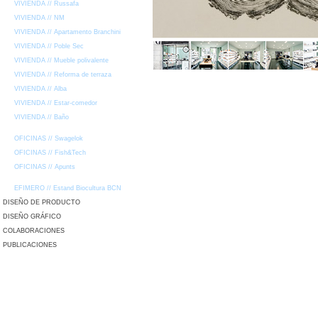
VIVIENDA // Russafa
VIVIENDA // NM
VIVIENDA // Apartamento Branchini
VIVIENDA // Poble Sec
VIVIENDA // Mueble polivalente
VIVIENDA // Reforma de terraza
VIVIENDA // Alba
VIVIENDA // Estar-comedor
VIVIENDA // Baño
OFICINAS // Swagelok
OFICINAS // Fish&Tech
OFICINAS // Apunts
EFIMERO // Estand Biocultura BCN
DISEÑO DE PRODUCTO
DISEÑO GRÁFICO
COLABORACIONES
PUBLICACIONES