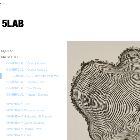
,
EQUIPO
PROYECTOS
COMERCIAL // Óptica Activa
COMERCIAL // Óptica Activa 2
COMERCIAL // Tiendas Now me!
COMERCIAL // Tiendas Bell
COMERCIAL // Bar Rüstik
COMERCIAL // Imagen Danone
VIVIENDA // Easo
VIVIENDA // Mini apartamento
VIVIENDA // Unifamiliar El Masnou
VIVIENDA // Carrer Còrsega
VIVIENDA // Rambla Raval
VIVIENDA // Volart